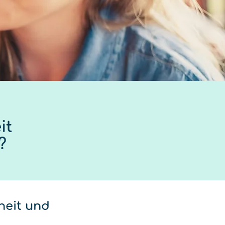
it
?
heit und