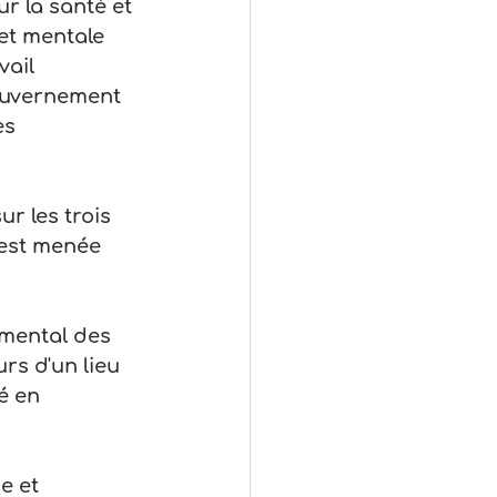
r la santé et 
 et mentale 
vail 
gouvernement 
es 
r les trois 
e est menée 
mental des 
rs d'un lieu 
é en 
e et 