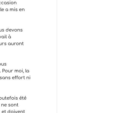
ccasion 
le a mis en 
ous devons 
ail à 
urs auront 
ous 
 Pour moi, la 
ans effort ni 
utefois été 
 ne sont 
 et doivent 