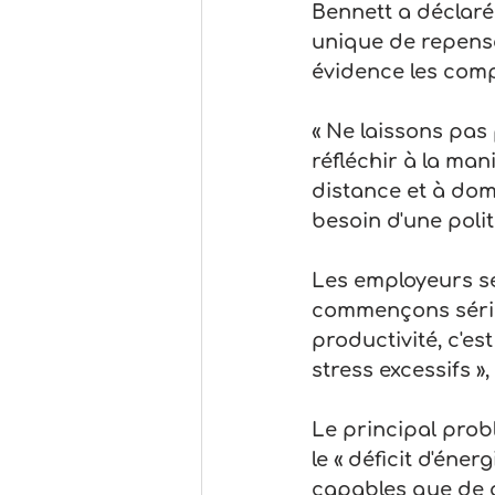
Bennett a déclaré
unique de repenser
évidence les comp
« Ne laissons pas 
réfléchir à la man
distance et à domi
besoin d'une polit
Les employeurs se
commençons sérieus
productivité, c'es
stress excessifs »
Le principal prob
le « déficit d'éne
capables que de qu