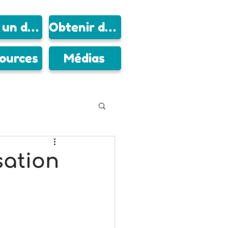
Faire un don
Obtenir de l'aide
ources
Médias
sation