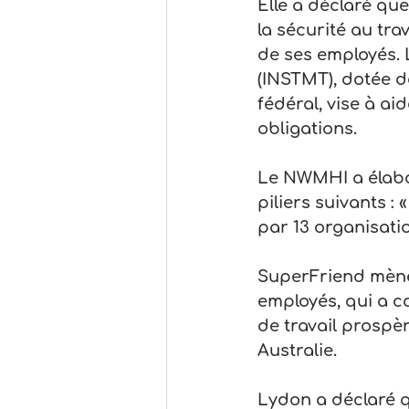
Elle a déclaré que
la sécurité au tra
de ses employés. L
(INSTMT), dotée de
fédéral, vise à ai
obligations.
Le NWMHI a élabor
piliers suivants : 
par 13 organisati
SuperFriend mène 
employés, qui a co
de travail prospèr
Australie.
Lydon a déclaré qu