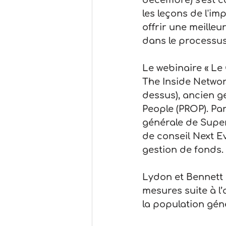
décembre) s'est c
les leçons de l'i
offrir une meilleu
dans le processus
Le webinaire « Le
The Inside Network
dessus), ancien g
People (PROP). Par
générale de Super
de conseil Next E
gestion de fonds.
Lydon et Bennett o
mesures suite à l
la population géné