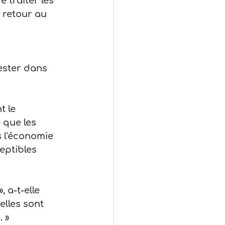
 traiter les 
retour au 
ester dans 
t le 
 que les 
 l'économie 
eptibles 
 a-t-elle 
lles sont 
 »