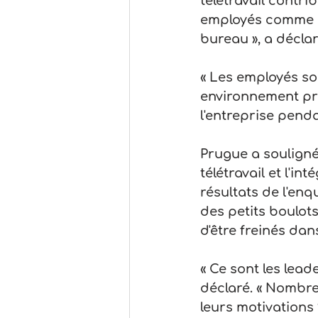
télétravail contrib
employés comme d
bureau », a décla
« Les employés son
environnement pré
l'entreprise penda
Prugue a souligné 
télétravail et l'i
résultats de l'en
des petits boulots
d'être freinés dans
« Ce sont les lead
déclaré. « Nombre
leurs motivations