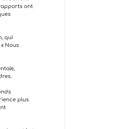
rapports ont 
ques 
, qui 
. « Nous 
ntale, 
dres.
onds 
rience plus 
nt 