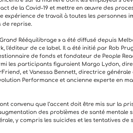
oncentré sur la manière dont les employeurs devr
mpact de la Covid-19 et mettre en œuvre des proce
re expérience de travail à toutes les personnes i
 de reprise.
 Grand Rééquilibrage » a été diffusé depuis Mel
, l'éditeur de ce label. Il a été initié par Rob Pru
estionnaire de fonds et fondateur de People Rea
mi les participants figuraient Margo Lydon, dire
Friend, et Vanessa Bennett, directrice générale
volution Performance et ancienne experte en mar
nt convenu que l’accent doit être mis sur la pri
’augmentation des problèmes de santé mentale s
rale, y compris les suicides et les tentatives de 