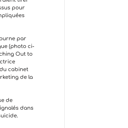
aient tirer 
ssus pour 
mpliquées 
bourne par 
gue (photo ci-
ching Out to 
ctrice 
 du cabinet 
keting de la 
se de 
ignalés dans 
suicide.