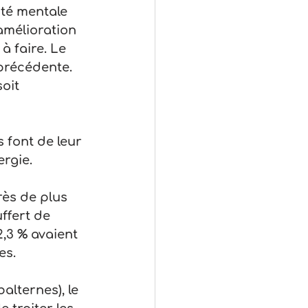
té mentale 
amélioration 
 faire. Le 
 précédente. 
oit 
 font de leur 
ergie.
rès de plus 
ffert de 
,3 % avaient 
es.
lternes), le 