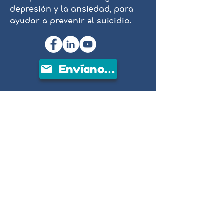
depresión y la ansiedad, para
ayudar a prevenir el suicidio.
Envíanos un correo electrónico
People Reaching Out To People
Limited ABN
21615859599
es una
organización benéfica registrada en
ACNC.
People Reaching Out To People
Limited rinde homenaje a los
custodios tradicionales de las tierras
en las que trabajamos y reconoce a
sus ancianos pasados, presentes y
emergentes.
People Reaching Out To People Limited
ABN
21615859599
es una organización