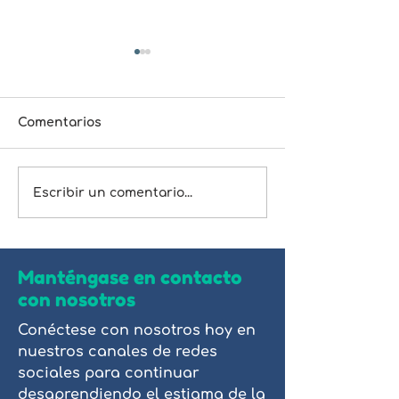
Comentarios
#7 - Límites
#6 - La forma 
Escribir un comentario...
bondad
Manténgase en contacto
con nosotros
Conéctese con nosotros hoy en
nuestros canales de redes
sociales para continuar
desaprendiendo el estigma de la