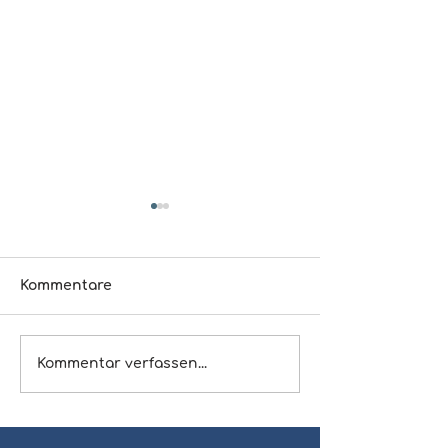
Kommentare
#7 - Grenzen
#6 – Die Form 
Kommentar verfassen...
Freundlichkeit