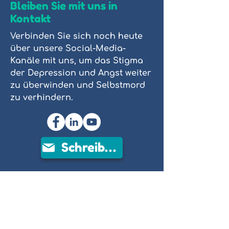
Bleiben Sie mit uns in
Kontakt
Verbinden Sie sich noch heute
über unsere Social-Media-
Kanäle mit uns, um das Stigma
der Depression und Angst weiter
zu überwinden und Selbstmord
zu verhindern.
Schreiben Sie uns
People Reaching Out To People
Limited ABN
21615859599
ist eine
eingetragene ACNC-
Wohltätigkeitsorganisation.
People Reaching Out To People